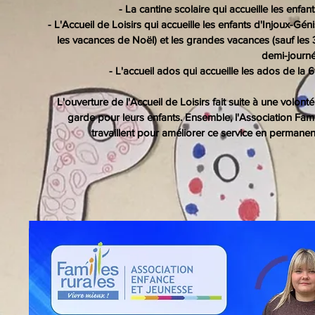
- La cantine scolaire qui accueille les enfa
- L'Accueil de Loisirs qui accueille les enfants d'Injoux-Gén
les vacances de Noël) et les grandes vacances (sauf les 
demi-journé
- L'accueil ados qui accueille les ados de l
L'ouverture de l'Accueil de Loisirs fait suite à une volo
garde pour leurs enfants. Ensemble, l'Association Fam
travaillent pour améliorer ce service en permanenc