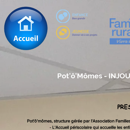
Pot'ô'Mômes - INJOU
PRE
Pot'ô'mômes, structure gérée par l'Association Famille
- L'Accueil périscolaire qui accueille les en